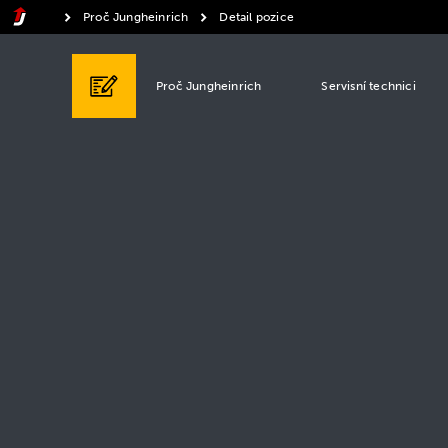
Proč Jungheinrich
Detail pozice
Proč Jungheinrich
Servisní technici