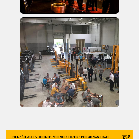
NENAŠLI JSTE VHODNOU VOLNOU POZICI? POKUD VÁS PRÁCE