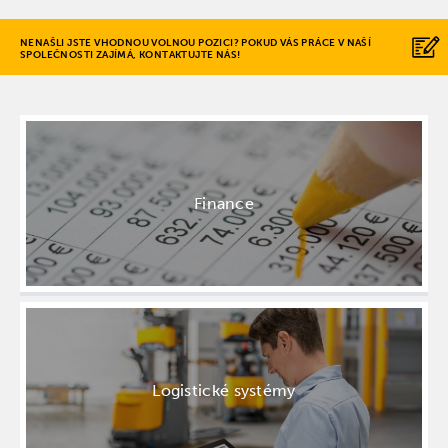
NENAŠLI JSTE VHODNOU VOLNOU POZICI? POKUD VÁS PRÁCE V NAŠÍ
SPOLEČNOSTI ZAJÍMÁ, KONTAKTUJTE NÁS!
Finance
Logistické systémy