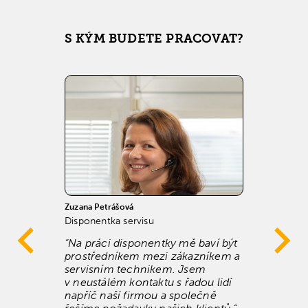
S KÝM BUDETE PRACOVAT?
Zuzana Petrášová
A
Disponentka servisu
T
“Na práci disponentky mě baví být
prostředníkem mezi zákazníkem a
servisním technikem. Jsem
v neustálém kontaktu s řadou lidí
napříč naší firmou a společně