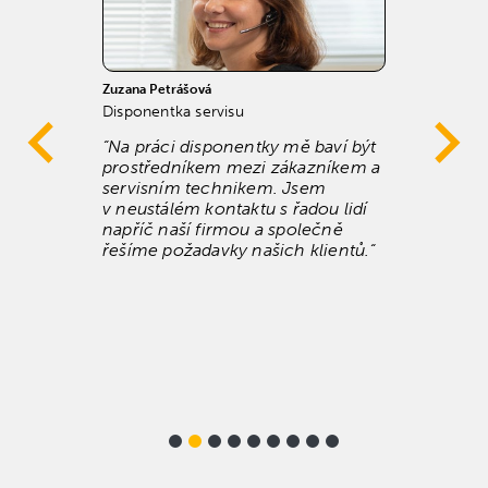
Zuzana Petrášová
A
Disponentka servisu
T
“Na práci disponentky mě baví být
prostředníkem mezi zákazníkem a
servisním technikem. Jsem
v neustálém kontaktu s řadou lidí
napříč naší firmou a společně
řešíme požadavky našich klientů.“