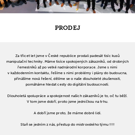
PRODEJ
Za třicet let jsme v České republice prodali padesát tisíc kusů
manipulační techniky. Máme tisíce spokojených zákazníků, od drobných
řemeslníků až po velké nadnárodní korporace. Jsme s nimi
v každodenním kontaktu, řešíme s nimi problémy i plány do budoucna,
přinášíme nová řešení, dělíme se o naše dlouholeté zkušenosti,
pomáháme hledat cesty do digitální budoucnosti.
Dlouholetá spolupráce a spokojenost našich zákazníků je to, oč tu běží.
V tom jsme dobří, proto jsme jedničkou na trhu.
A dobří jsme proto, že máme dobré lidi.
Staň se jedním z nás, přestup do mistrovského týmu !!!!