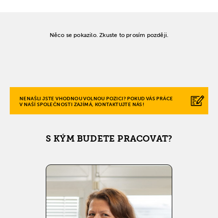
Něco se pokazilo. Zkuste to prosím později.
NENAŠLI JSTE VHODNOU VOLNOU POZICI? POKUD VÁS PRÁCE
V NAŠÍ SPOLEČNOSTI ZAJÍMÁ, KONTAKTUJTE NÁS!
S KÝM BUDETE PRACOVAT?